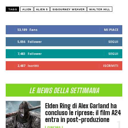
TAGS
ALIEN
ALIEN 5
SIGOURNEY WEAVER
WALTER HILL
53,189
Fans
MI PIACE
5,056
Follower
SEGUI
7,483
Follower
SEGUI
2,487
Iscritti
ISCRIVITI
LE NEWS DELLA SETTIMANA
Elden Ring di Alex Garland ha
concluso le riprese: il film A24
entra in post-produzione