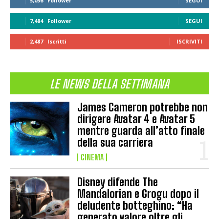
5,056
Follower
SEGUI
7,484
Follower
SEGUI
2,487
Iscritti
ISCRIVITI
LE NEWS DELLA SETTIMANA
James Cameron potrebbe non
dirigere Avatar 4 e Avatar 5
mentre guarda all’atto finale
della sua carriera
CINEMA
Disney difende The
Mandalorian e Grogu dopo il
deludente botteghino: “Ha
generato valore oltre gli