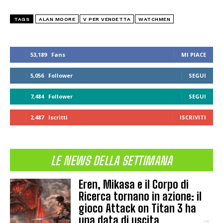
TAGS
ALAN MOORE
V PER VENDETTA
WATCHMEN
53,189
Fans
MI PIACE
5,056
Follower
SEGUI
7,484
Follower
SEGUI
2,487
Iscritti
ISCRIVITI
LE NEWS DELLA SETTIMANA
Eren, Mikasa e il Corpo di
Ricerca tornano in azione: il
gioco Attack on Titan 3 ha
una data di uscita