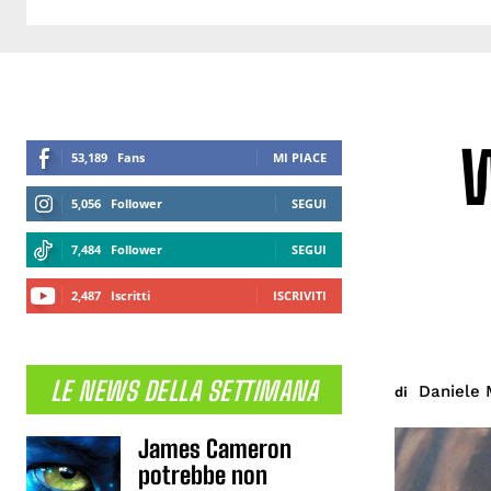
W
53,189
Fans
MI PIACE
5,056
Follower
SEGUI
7,484
Follower
SEGUI
2,487
Iscritti
ISCRIVITI
LE NEWS DELLA SETTIMANA
Daniele 
di
James Cameron
potrebbe non