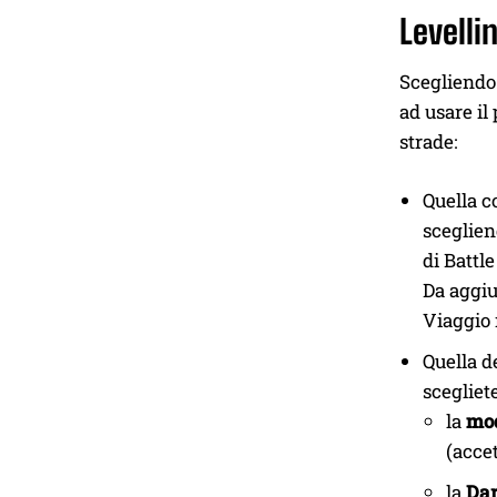
Levelli
Scegliendo 
ad usare il
strade:
Quella c
sceglien
di Battl
Da aggiu
Viaggio 
Quella d
scegliet
la
mod
(accet
la
Dar