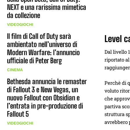
NEXT e una rarissima mimetica
da collezione
VIDEOGIOCHI
Il film di Call of Duty sarà
Level c
ambientato nell’universo di
Modern Warfare: l’annuncio
Dal livello
riportato al
ufficiale di Peter Berg
raggiungere
CINEMA
Bethesda annuncia le remaster
Perchè di q
di Fallout 3 e New Vegas, un
voluto rito
nuovo Fallout con Obsidian e
che approva
l’entrata in pre-produzione di
partiva sco
Fallout 5
struttura s
avrebbero p
VIDEOGIOCHI