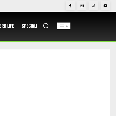
ERD LIFE
SPECIALI
+