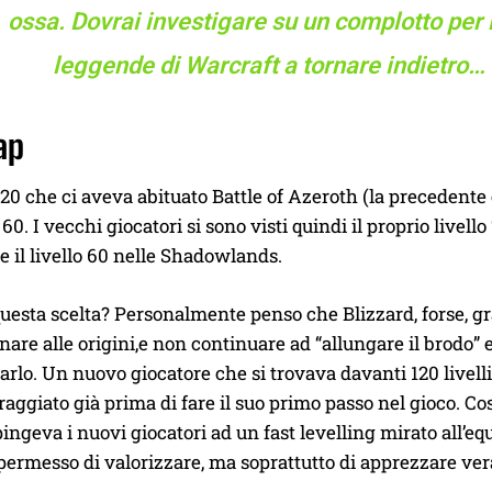
ossa. Dovrai investigare su un complotto per 
leggende di Warcraft a tornare indietro… o
ap
 120 che ci aveva abituato Battle of Azeroth (la preceden
 60. I vecchi giocatori si sono visti quindi il proprio livel
 il livello 60 nelle Shadowlands.
uesta scelta? Personalmente penso che Blizzard, forse, gra
rnare alle origini,e non continuare ad “allungare il brodo”
rlo. Un nuovo giocatore che si trovava davanti 120 livelli
raggiato già prima di fare il suo primo passo nel gioco. Co
pingeva i nuovi giocatori ad un fast levelling mirato all’
ermesso di valorizzare, ma soprattutto di apprezzare vera