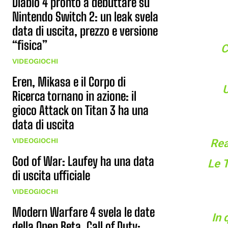
Diablo 4 pronto a debuttare su
Nintendo Switch 2: un leak svela
data di uscita, prezzo e versione
“fisica”
C
VIDEOGIOCHI
Eren, Mikasa e il Corpo di
U
Ricerca tornano in azione: il
gioco Attack on Titan 3 ha una
data di uscita
VIDEOGIOCHI
Rea
God of War: Laufey ha una data
Le T
di uscita ufficiale
VIDEOGIOCHI
Modern Warfare 4 svela le date
In 
della Open Beta, Call of Duty: