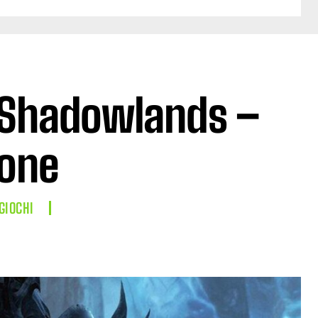
 Shadowlands –
one
GIOCHI