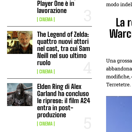
Player One è in
modo indele
lavorazione
La 
CINEMA
Warcr
The Legend of Zelda:
quattro nuovi attori
nel cast, tra cui Sam
Neill nel suo ultimo
Una grossa
ruolo
abbandonate
CINEMA
modifiche, 
Terretetre.
Elden Ring di Alex
Garland ha concluso
le riprese: il film A24
entra in post-
produzione
CINEMA