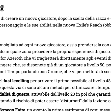
ng
di creare un nuovo giocatore, dopo la scelta della razza e 
 personaggio e le sue abilità nella nuova Exile’s Reach (obb
onsigliata ad ogni nuovo giocatore, ossia prendersela con
do in quale zona procedere la propria esperienza di gioco.
e for Azeroth che vi traghetterà direttamente agli eventi d
ngere che, se disponete già di un giocatore a livello 50, 
nel Tempo parlando con Cromie, che vi permetterà di scegl
el
fast levelling
per arrivare il prima possibile al livello 4
e questa via ci sono alcuni metodi per ottimizzare i tempi:
alità di guerra
, attivabile dal livello 20 in poi che gar
tando il rischio di poter essere “disturbati” dalla fazione 
kmoon Faire
, un evento la prima settimana di ogni mese 