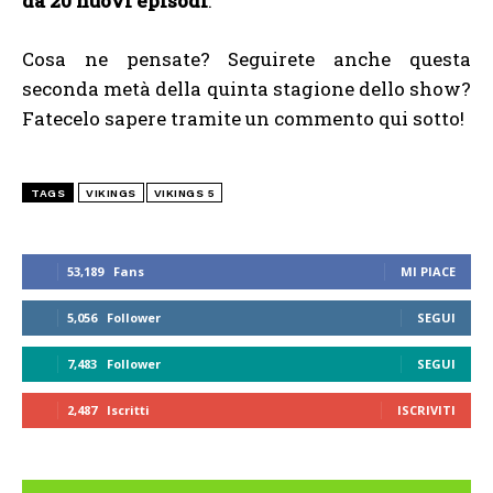
da 20 nuovi episodi
.
Cosa ne pensate? Seguirete anche questa
seconda metà della quinta stagione dello show?
Fatecelo sapere tramite un commento qui sotto!
TAGS
VIKINGS
VIKINGS 5
53,189
Fans
MI PIACE
5,056
Follower
SEGUI
7,483
Follower
SEGUI
2,487
Iscritti
ISCRIVITI