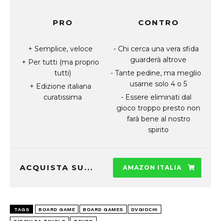
PRO
CONTRO
Semplice, veloce
Chi cerca una vera sfida
guarderà altrove
Per tutti (ma proprio
tutti)
Tante pedine, ma meglio
usarne solo 4 o 5
Edizione italiana
curatissima
Essere eliminati dal
gioco troppo presto non
farà bene al nostro
spirito
ACQUISTA SU...
AMAZON ITALIA
TAGS
BOARD GAME
BOARD GAMES
DVGIOCHI