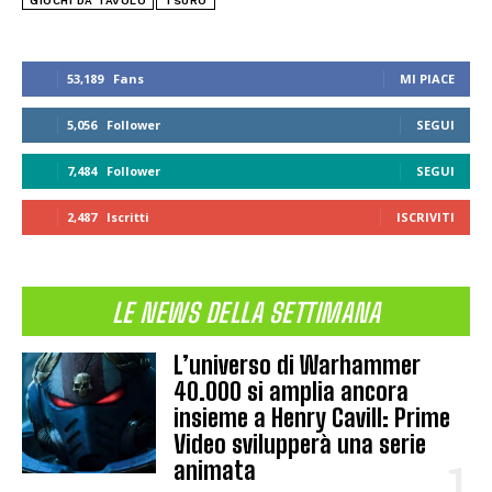
GIOCHI DA TAVOLO
TSURO
53,189
Fans
MI PIACE
5,056
Follower
SEGUI
7,484
Follower
SEGUI
2,487
Iscritti
ISCRIVITI
LE NEWS DELLA SETTIMANA
L’universo di Warhammer
40.000 si amplia ancora
insieme a Henry Cavill: Prime
Video svilupperà una serie
animata