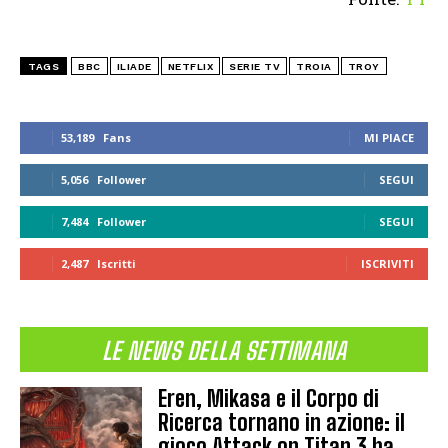
TAGS
BBC
ILIADE
NETFLIX
SERIE TV
TROIA
TROY
53,189
Fans
MI PIACE
5,056
Follower
SEGUI
7,484
Follower
SEGUI
2,487
Iscritti
ISCRIVITI
LE NEWS DELLA SETTIMANA
Eren, Mikasa e il Corpo di
Ricerca tornano in azione: il
gioco Attack on Titan 3 ha