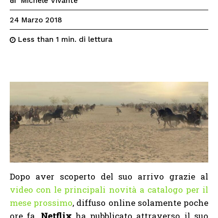
Michele Vivante
di
24 Marzo 2018
di lettura
Less than 1
min.
Dopo aver scoperto del suo arrivo grazie al
video con le principali novità a catalogo per il
mese prossimo
, diffuso online solamente poche
ore fa,
Netflix
ha pubblicato attraverso il suo