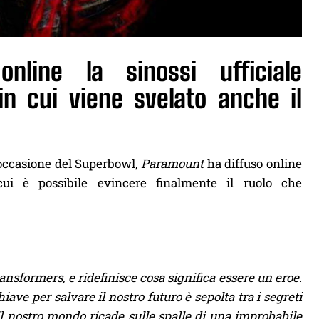
nline la sinossi ufficiale
in cui viene svelato anche il
 occasione del Superbowl,
Paramount
ha diffuso online
ui è possibile evincere finalmente il ruolo che
ansformers, e ridefinisce cosa significa essere un eroe.
e per salvare il nostro futuro è sepolta tra i segreti
 il nostro mondo ricade sulle spalle di una improbabile