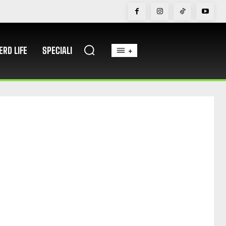
ERD LIFE
SPECIALI
+