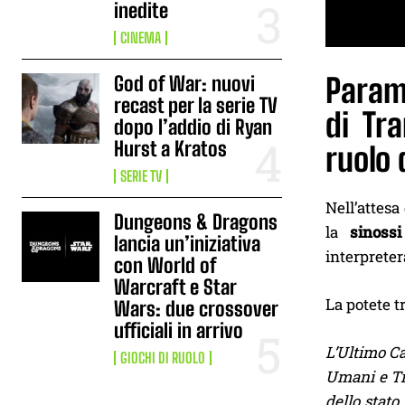
inedite
CINEMA
God of War: nuovi
Param
recast per la serie TV
di Tr
dopo l’addio di Ryan
Hurst a Kratos
ruolo 
SERIE TV
Nell’attesa
Dungeons & Dragons
la
sinoss
lancia un’iniziativa
interprete
con World of
Warcraft e Star
La potete t
Wars: due crossover
ufficiali in arrivo
L’Ultimo Ca
GIOCHI DI RUOLO
Umani e Tra
dello stato