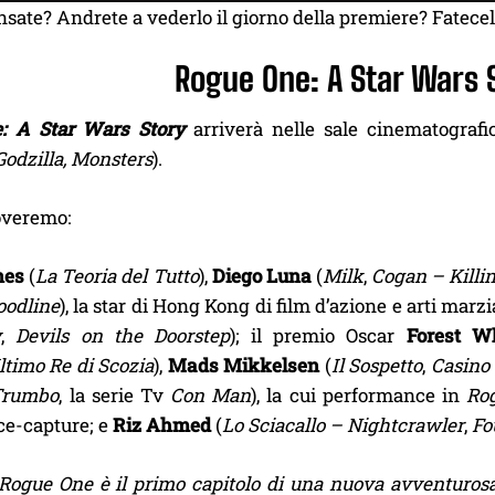
sate? Andrete a vederlo il giorno della premiere? Fatece
Rogue One: A Star Wars 
: A Star Wars Story
arriverà nelle sale cinematografic
Godzilla, Monsters
).
overemo:
nes
(
La Teoria del Tutto
),
Diego Luna
(
Milk
,
Cogan – Killi
oodline
), la star di Hong Kong di film d’azione e arti marzi
y
,
Devils on the Doorstep
); il premio Oscar
Forest W
ltimo Re di Scozia
),
Mads Mikkelsen
(
Il Sospetto
,
Casino
 Trumbo
, la serie Tv
Con Man
), la cui performance in
Ro
e-capture; e
Riz Ahmed
(
Lo Sciacallo – Nightcrawler
,
Fo
Rogue One è il primo capitolo di una nuova avventurosa 