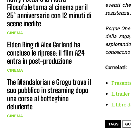
eventi che
Filosofale torna al cinema per il
resistenza 
25° anniversario con 12 minuti di
scene inedite
Rogue One 
CINEMA
della saga
Elden Ring di Alex Garland ha
esplorando 
concluso le riprese: il film A24
conoscono 
entra in post-produzione
Correlati:
CINEMA
The Mandalorian e Grogu trova il
Presenta
suo pubblico in streaming dopo
Il trail
una corsa al botteghino
Il libro
deludente
CINEMA
TAGS
GU