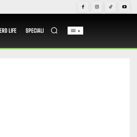
ERD LIFE
SPECIALI
+