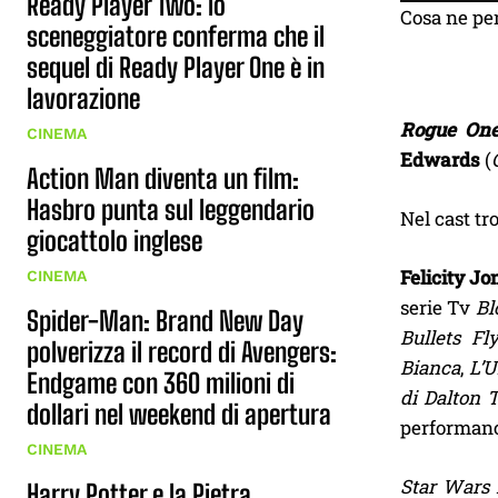
Ready Player Two: lo
Cosa ne pen
sceneggiatore conferma che il
sequel di Ready Player One è in
lavorazione
Rogue One
CINEMA
Edwards
(
Action Man diventa un film:
Hasbro punta sul leggendario
Nel cast tr
giocattolo inglese
Felicity Jo
CINEMA
serie Tv
Bl
Spider-Man: Brand New Day
Bullets Fl
polverizza il record di Avengers:
Bianca
,
L’U
Endgame con 360 milioni di
di Dalton
dollari nel weekend di apertura
performanc
CINEMA
Star Wars 
Harry Potter e la Pietra