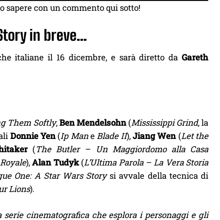
lo sapere con un commento qui sotto!
Story in breve…
he italiane il 16 dicembre, e sarà diretto da
Gareth
ng Them Softly
,
Ben Mendelsohn
(
Mississippi Grind
, la
ali
Donnie Yen
(
Ip Man
e
Blade II
),
Jiang Wen
(
Let the
hitaker
(
The Butler – Un Maggiordomo alla Casa
 Royale
),
Alan Tudyk
(
L’Ultima Parola – La Vera Storia
gue One: A Star Wars Story
si avvale della tecnica di
ur Lions
).
serie cinematografica che esplora i personaggi e gli