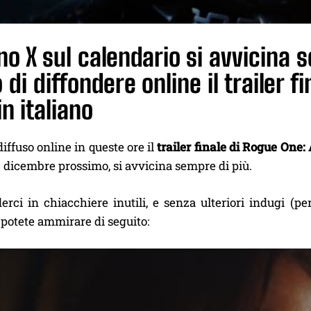
rno X sul calendario si avvicina 
 di diffondere online il trailer f
in italiano
iffuso online in queste ore il
trailer finale di Rogue One:
16 dicembre prossimo, si avvicina sempre di più.
erci in chiacchiere inutili, e senza ulteriori indugi (
o potete ammirare di seguito: