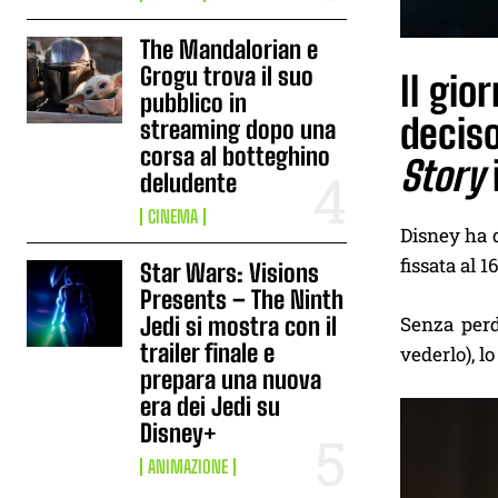
The Mandalorian e
Grogu trova il suo
Il gio
pubblico in
deciso
streaming dopo una
corsa al botteghino
Story
deludente
CINEMA
Disney ha d
fissata al 
Star Wars: Visions
Presents – The Ninth
Jedi si mostra con il
Senza perd
trailer finale e
vederlo), l
prepara una nuova
era dei Jedi su
Disney+
ANIMAZIONE