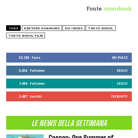
Fonte:
comicbook
TAGS
KENTARO HAGIWARA
SUI ISHIDA
TOKYO GHOUL
TOKYO GHOUL FILM
53,189
Fans
MI PIACE
5,056
Follower
SEGUI
7,484
Follower
SEGUI
2,487
Iscritti
ISCRIVITI
LE NEWS DELLA SETTIMANA
Cocoon: One Summer of