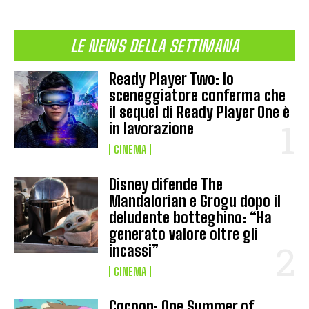
LE NEWS DELLA SETTIMANA
Ready Player Two: lo
sceneggiatore conferma che
il sequel di Ready Player One è
in lavorazione
CINEMA
Disney difende The
Mandalorian e Grogu dopo il
deludente botteghino: “Ha
generato valore oltre gli
incassi”
CINEMA
Cocoon: One Summer of