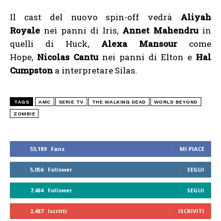
Il cast del nuovo spin-off vedrà
Aliyah
Royale
nei panni di Iris,
Annet Mahendru
in
quelli di Huck,
Alexa Mansour
come
Hope,
Nicolas Cantu
nei panni di Elton e
Hal
Cumpston
a interpretare Silas.
TAGS
AMC
SERIE TV
THE WALKING DEAD
WORLD BEYOND
ZOMBIE
53,189
Fans
MI PIACE
5,056
Follower
SEGUI
7,484
Follower
SEGUI
2,487
Iscritti
ISCRIVITI