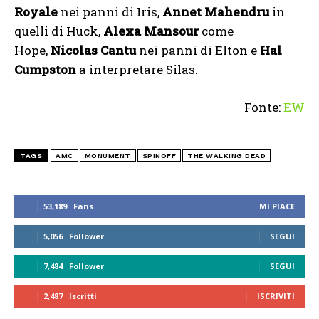
Royale
nei panni di Iris,
Annet Mahendru
in
quelli di Huck,
Alexa Mansour
come
Hope,
Nicolas Cantu
nei panni di Elton e
Hal
Cumpston
a interpretare Silas.
Fonte:
EW
TAGS
AMC
MONUMENT
SPINOFF
THE WALKING DEAD
53,189
Fans
MI PIACE
5,056
Follower
SEGUI
7,484
Follower
SEGUI
2,487
Iscritti
ISCRIVITI