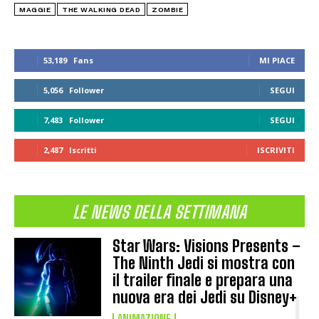
MAGGIE
THE WALKING DEAD
ZOMBIE
53,189
Fans
MI PIACE
5,056
Follower
SEGUI
7,483
Follower
SEGUI
2,487
Iscritti
ISCRIVITI
LE NEWS DELLA SETTIMANA
Star Wars: Visions Presents –
The Ninth Jedi si mostra con
il trailer finale e prepara una
nuova era dei Jedi su Disney+
ANIMAZIONE