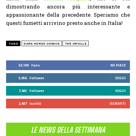
dimostrando ancora più interessante e
appassionante della precedente. Speriamo che
questi fumetti arrivino presto anche in Italia!
TAGS
DARK HORSE COMICS
THE ORVILLE
53,189
Fans
MI PIACE
5,056
Follower
SEGUI
7,483
Follower
SEGUI
2,487
Iscritti
ISCRIVITI
LE NEWS DELLA SETTIMANA