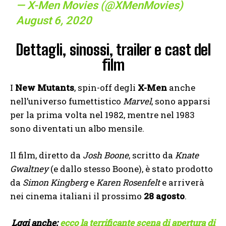
— X-Men Movies (@XMenMovies)
August 6, 2020
Dettagli, sinossi, trailer e cast del
film
I
New Mutants
, spin-off degli
X-Men
anche
nell’universo fumettistico
Marvel
, sono apparsi
per la prima volta nel 1982, mentre nel 1983
sono diventati un albo mensile.
Il film, diretto da
Josh Boone
, scritto da
Knate
Gwaltney
(e dallo stesso Boone), è stato prodotto
da
Simon Kingberg
e
Karen Rosenfelt
e arriverà
nei cinema italiani il prossimo
28 agosto
.
Lggi anche:
ecco la terrificante scena di apertura di