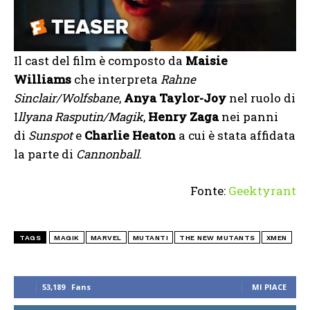
Il cast del film è composto da
Maisie
Williams
che interpreta
Rahne
Sinclair/Wolfsbane
,
Anya Taylor-Joy
nel ruolo di
I
llyana Rasputin/Magik
,
Henry Zaga
nei panni
di
Sunspot
e
Charlie Heaton
a cui è stata affidata
la parte di
Cannonball
.
Fonte:
Geektyrant
TAGS
MAGIK
MARVEL
MUTANTI
THE NEW MUTANTS
XMEN
53,189
Fans
MI PIACE