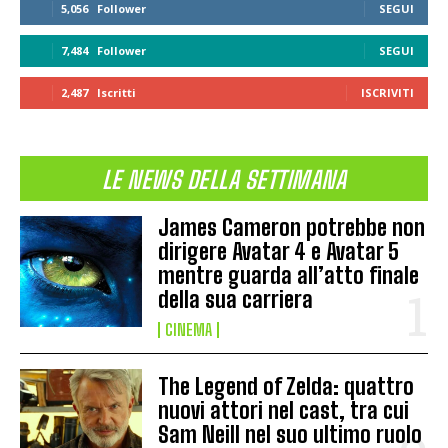
5,056
Follower
SEGUI
7,484
Follower
SEGUI
2,487
Iscritti
ISCRIVITI
LE NEWS DELLA SETTIMANA
James Cameron potrebbe non
dirigere Avatar 4 e Avatar 5
mentre guarda all’atto finale
della sua carriera
CINEMA
The Legend of Zelda: quattro
nuovi attori nel cast, tra cui
Sam Neill nel suo ultimo ruolo