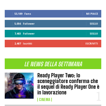
53,189
Fans
MI PIACE
5,056
Follower
SEGUI
7,483
Follower
SEGUI
2,487
Iscritti
ISCRIVITI
LE NEWS DELLA SETTIMANA
Ready Player Two: lo
sceneggiatore conferma che
il sequel di Ready Player One è
in lavorazione
CINEMA