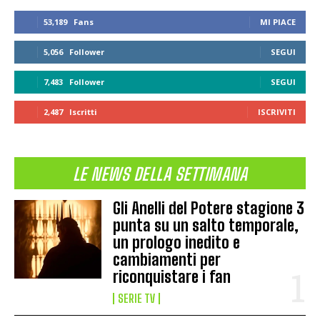
53,189
Fans
MI PIACE
5,056
Follower
SEGUI
7,483
Follower
SEGUI
2,487
Iscritti
ISCRIVITI
LE NEWS DELLA SETTIMANA
Gli Anelli del Potere stagione 3
punta su un salto temporale,
un prologo inedito e
cambiamenti per
riconquistare i fan
SERIE TV