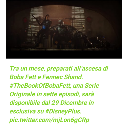
Tra un mese, preparati all’ascesa di
Boba Fett e Fennec Shand.
#TheBookOfBobaFett
, una Serie
Originale in sette episodi, sarà
disponibile dal 29 Dicembre in
esclusiva su
#DisneyPlus
.
pic.twitter.com/mjLon6gCRp