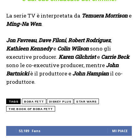
La serie TV è interpretata da
Temuera Morrison
e
Ming-Na Wen
.
Jon Favreau
,
Dave Filoni
,
Robert Rodriguez
,
Kathleen Kennedy
e
Colin Wilson
sono gli
executive producer.
Karen Gilchrist
e
Carrie Beck
sono le co-executive producer, mentre
John
Bartnicki
è il produttore e
John Hampian
il co-
produttore.
TAGS
BOBA FETT
DISNEY PLUS
STAR WARS
THE BOOK OF BOBA FETT
53,189
Fans
MI PIACE