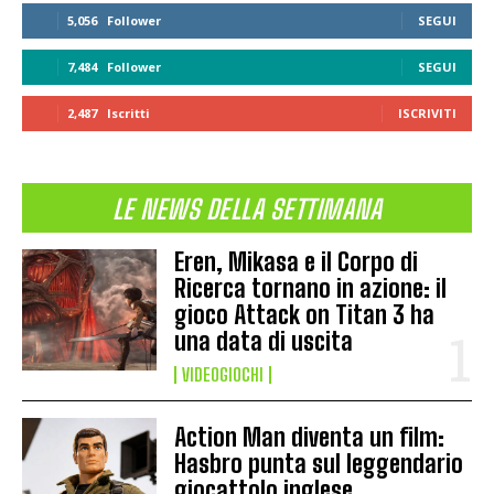
5,056
Follower
SEGUI
7,484
Follower
SEGUI
2,487
Iscritti
ISCRIVITI
LE NEWS DELLA SETTIMANA
Eren, Mikasa e il Corpo di
Ricerca tornano in azione: il
gioco Attack on Titan 3 ha
una data di uscita
VIDEOGIOCHI
Action Man diventa un film:
Hasbro punta sul leggendario
giocattolo inglese