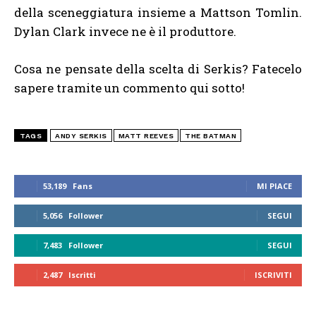
della sceneggiatura insieme a Mattson Tomlin.
Dylan Clark invece ne è il produttore.
Cosa ne pensate della scelta di Serkis? Fatecelo
sapere tramite un commento qui sotto!
TAGS
ANDY SERKIS
MATT REEVES
THE BATMAN
53,189
Fans
MI PIACE
5,056
Follower
SEGUI
7,483
Follower
SEGUI
2,487
Iscritti
ISCRIVITI