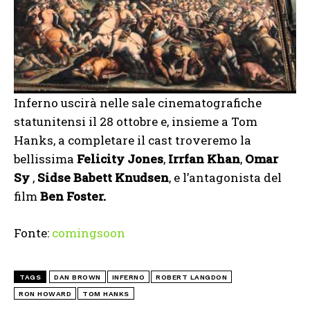
Inferno uscirà nelle sale cinematografiche
statunitensi il 28 ottobre e, insieme a Tom
Hanks, a completare il cast troveremo la
bellissima
Felicity Jones
,
Irrfan Khan
,
Omar
Sy
,
Sidse Babett Knudsen
, e l’antagonista del
film
Ben Foster.
Fonte:
comingsoon
TAGS
DAN BROWN
INFERNO
ROBERT LANGDON
RON HOWARD
TOM HANKS