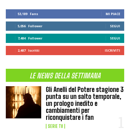
53,189
Fans
MI PIACE
5,056
Follower
SEGUI
7,484
Follower
SEGUI
2,487
Iscritti
ISCRIVITI
LE NEWS DELLA SETTIMANA
Gli Anelli del Potere stagione 3
punta su un salto temporale,
un prologo inedito e
cambiamenti per
riconquistare i fan
SERIE TV