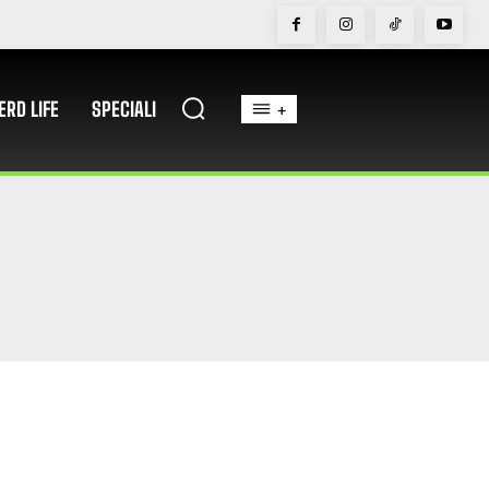
ERD LIFE
SPECIALI
+