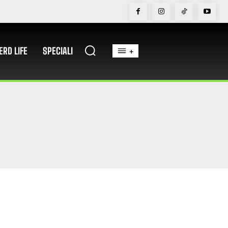
ERD LIFE
SPECIALI
+