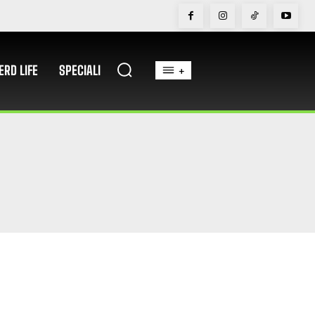
ERD LIFE
SPECIALI
+