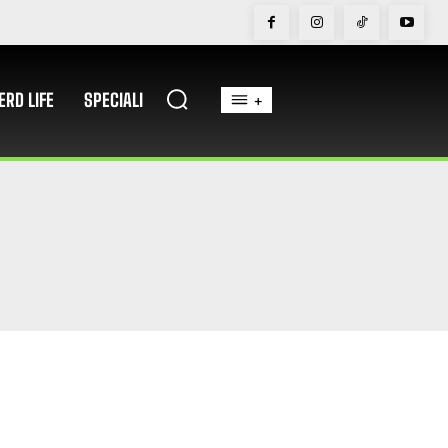
ERD LIFE
SPECIALI
+