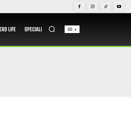
ERD LIFE
SPECIALI
+