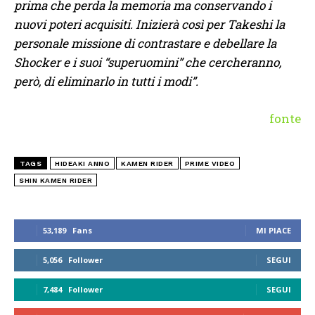
prima che perda la memoria ma conservando i
nuovi poteri acquisiti. Inizierà così per Takeshi la
personale missione di contrastare e debellare la
Shocker e i suoi “superuomini” che cercheranno,
però, di eliminarlo in tutti i modi”.
fonte
TAGS
HIDEAKI ANNO
KAMEN RIDER
PRIME VIDEO
SHIN KAMEN RIDER
53,189
Fans
MI PIACE
5,056
Follower
SEGUI
7,484
Follower
SEGUI