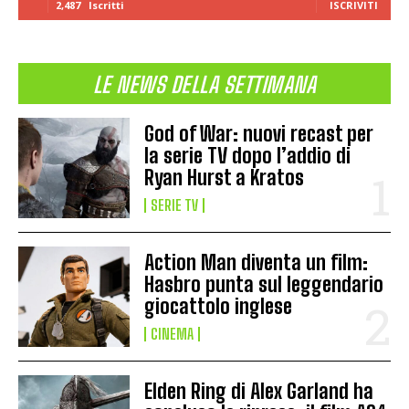
2,487
Iscritti
ISCRIVITI
LE NEWS DELLA SETTIMANA
God of War: nuovi recast per
la serie TV dopo l’addio di
Ryan Hurst a Kratos
SERIE TV
Action Man diventa un film:
Hasbro punta sul leggendario
giocattolo inglese
CINEMA
Elden Ring di Alex Garland ha