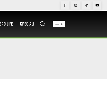
ERD LIFE
SPECIALI
+