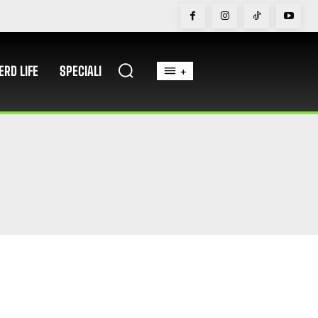
ERD LIFE
SPECIALI
+