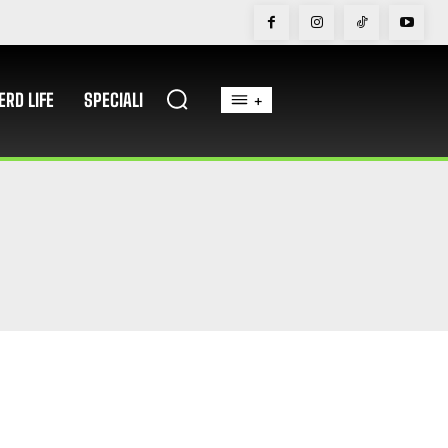
ERD LIFE
SPECIALI
+