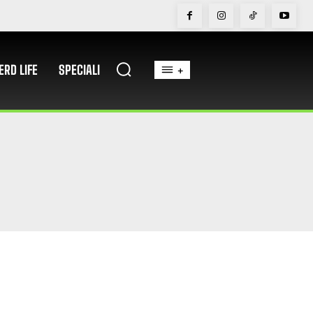
ERD LIFE
SPECIALI
+