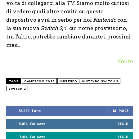
volta di collegarci alla
TV
. Siamo molto curiosi
di vedere quali altre novità su questo
dispositivo avrà in serbo per noi
Nintendo
con
la sua nuova
Switch 2
, il cui nome provvisorio,
tra l’altro, potrebbe cambiare durante i prossimi
mesi.
Fonte
TAGS
GAMESCOM 2023
NINTENDO
NINTENDO SWITCH 2
SWITCH 2
53,189
Fans
MI PIACE
5,056
Follower
SEGUI
7,484
Follower
SEGUI