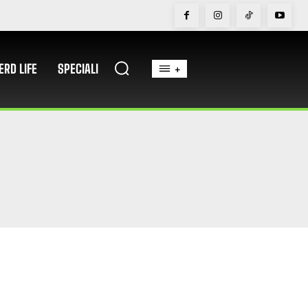
ERD LIFE
SPECIALI
+