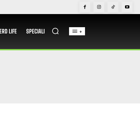
ERD LIFE
SPECIALI
+