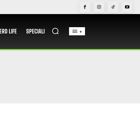
ERD LIFE
SPECIALI
+