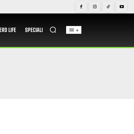
ERD LIFE
SPECIALI
+