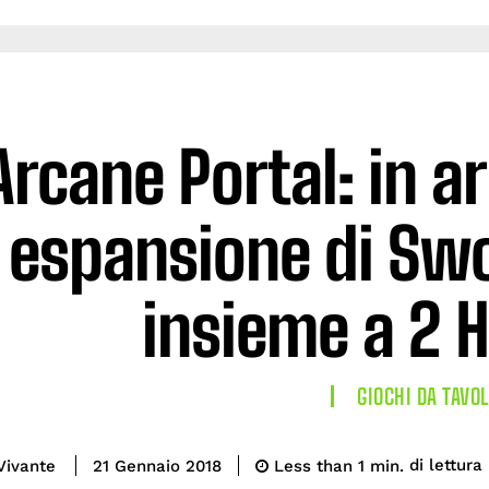
Arcane Portal: in a
espansione di Swo
insieme a 2 
GIOCHI DA TAVO
di lettura
Vivante
Less than 1
min.
21 Gennaio 2018