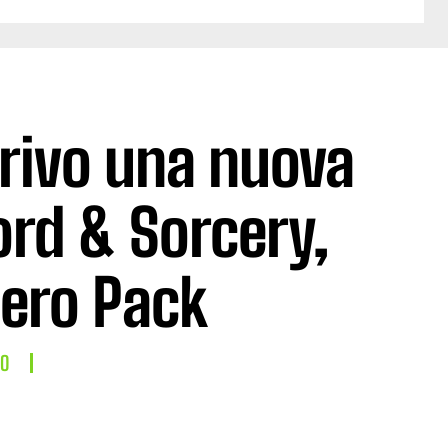
rrivo una nuova
rd & Sorcery,
Hero Pack
LO