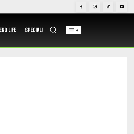
ERD LIFE
SPECIALI
+