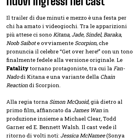
nuovi ingressi nel cast
Il trailer di due minuti e mezzo è una festa per
chi ha amato i videogiochi. Tra le apparizioni
più attese ci sono
Kitana
,
Jade
,
Sindel
,
Baraka
,
Noob Saibot
e ovviamente
Scorpion
, che
pronuncia il celebre “Get over here!” con un tono
finalmente fedele alla versione originale. Le
Fatality
tornano protagoniste, tra cui la
Fan-
Nado
di Kitana e una variante della
Chain
Reaction
di Scorpion.
Alla regia torna
Simon McQuoid
, già dietro al
primo film, affiancato da
James Wan
in
produzione insieme a Michael Clear, Todd
Garner ed E. Bennett Walsh. Il cast vede il
ritorno di volti noti:
Jessica McNamee
(Sonya