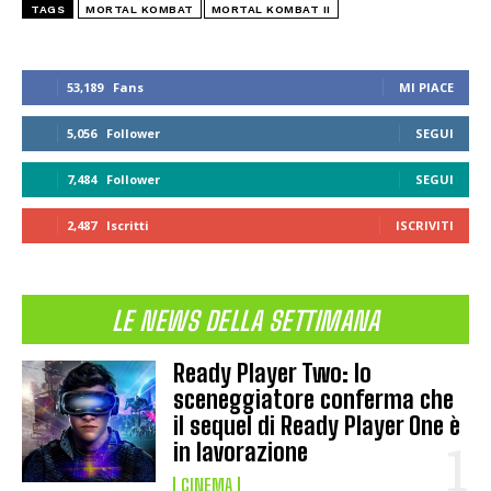
TAGS
MORTAL KOMBAT
MORTAL KOMBAT II
53,189
Fans
MI PIACE
5,056
Follower
SEGUI
7,484
Follower
SEGUI
2,487
Iscritti
ISCRIVITI
LE NEWS DELLA SETTIMANA
Ready Player Two: lo
sceneggiatore conferma che
il sequel di Ready Player One è
in lavorazione
CINEMA