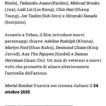
Blade),
Tadanobu Asano
(Raiden),
Mehcad Brooks
(Jax),
Ludi Lin
(Liu Kang),
Chin Han
(Shang
Tsung),
Joe Taslim
(Sub-Zero) e
Hiroyuki Sanada
(Scorpion).
Accanto a Urban, il film introduce nuovi
personaggi chiave:
Adeline Rudolph
(Kitana),
Martyn Ford
(Shao Kahn),
Desmond Chiam
(King
Jerrod),
Ana Thu Nguyen
(Sindel) e
Damon
Herriman
(Quan Chi). Un mix di veterani e nuovi
volti che promette di alzare ulteriormente
l’asticella dell’azione.
Mortal Kombat II
uscirà nei cinema italiani il
24
ottobre 2025
.