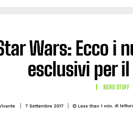
Star Wars: Ecco i 
esclusivi per i
NERD STUFF
di lettur
Vivante
Less than 1
min.
7 Settembre 2017