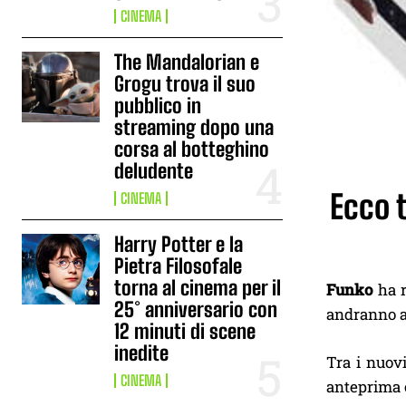
CINEMA
The Mandalorian e
Grogu trova il suo
pubblico in
streaming dopo una
corsa al botteghino
deludente
Ecco t
CINEMA
Harry Potter e la
Pietra Filosofale
torna al cinema per il
Funko
ha r
25° anniversario con
andranno a
12 minuti di scene
inedite
Tra i nuov
CINEMA
anteprima c