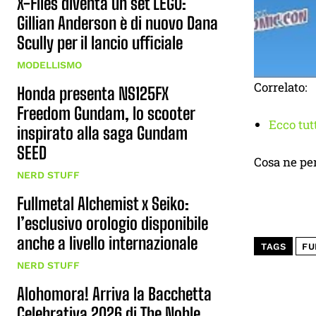
X-Files diventa un set LEGO:
Gillian Anderson è di nuovo Dana
Scully per il lancio ufficiale
MODELLISMO
Correlato:
Honda presenta NS125FX
Freedom Gundam, lo scooter
Ecco tut
inspirato alla saga Gundam
SEED
Cosa ne pe
NERD STUFF
Fullmetal Alchemist x Seiko:
l’esclusivo orologio disponibile
anche a livello internazionale
TAGS
FU
NERD STUFF
Alohomora! Arriva la Bacchetta
Celebrativa 2026 di The Noble