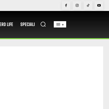
ERD LIFE
SPECIALI
+