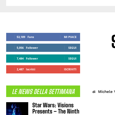
53,189
Fans
MI PIACE
5,056
Follower
SEGUI
7,484
Follower
SEGUI
2,487
Iscritti
ISCRIVITI
LE NEWS DELLA SETTIMANA
Michele 
di
Star Wars: Visions
Presents – The Ninth