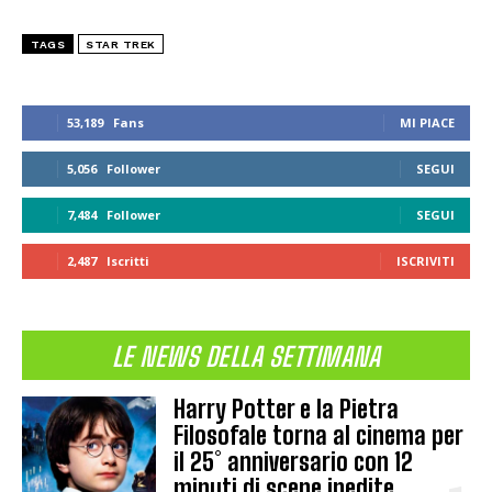
TAGS
STAR TREK
53,189
Fans
MI PIACE
5,056
Follower
SEGUI
7,484
Follower
SEGUI
2,487
Iscritti
ISCRIVITI
LE NEWS DELLA SETTIMANA
Harry Potter e la Pietra
Filosofale torna al cinema per
il 25° anniversario con 12
minuti di scene inedite