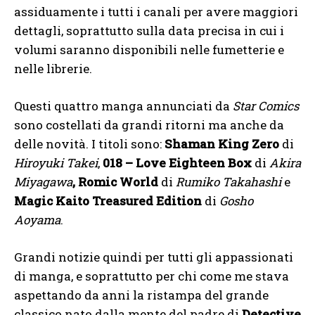
assiduamente i tutti i canali per avere maggiori
dettagli, soprattutto sulla data precisa in cui i
volumi saranno disponibili nelle fumetterie e
nelle librerie.
Questi quattro manga annunciati da
Star Comics
sono costellati da grandi ritorni ma anche da
delle novità. I titoli sono:
Shaman King Zero
di
Hiroyuki Takei
,
018 – Love Eighteen Box
di
Akira
Miyagawa
,
Romic World
di
Rumiko Takahashi
e
Magic Kaito Treasured Edition
di
Gosho
Aoyama
.
Grandi notizie quindi per tutti gli appassionati
di manga, e soprattutto per chi come me stava
aspettando da anni la ristampa del grande
classico nato dalla mente del padre di
Detective