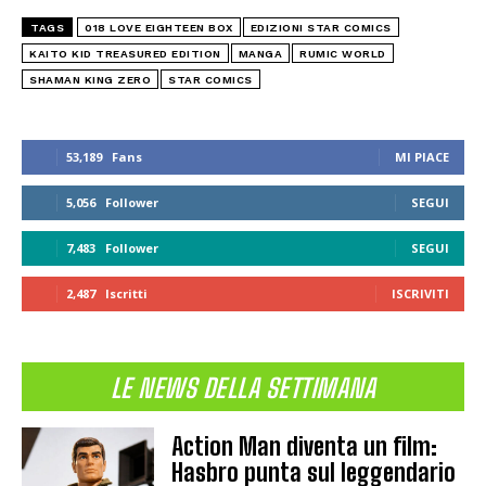
TAGS
018 LOVE EIGHTEEN BOX
EDIZIONI STAR COMICS
KAITO KID TREASURED EDITION
MANGA
RUMIC WORLD
SHAMAN KING ZERO
STAR COMICS
53,189
Fans
MI PIACE
5,056
Follower
SEGUI
7,483
Follower
SEGUI
2,487
Iscritti
ISCRIVITI
LE NEWS DELLA SETTIMANA
Action Man diventa un film:
Hasbro punta sul leggendario