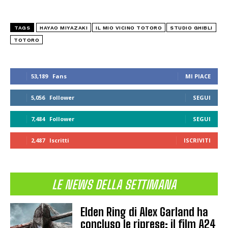
TAGS
HAYAO MIYAZAKI
IL MIO VICINO TOTORO
STUDIO GHIBLI
TOTORO
53,189
Fans
MI PIACE
5,056
Follower
SEGUI
7,484
Follower
SEGUI
2,487
Iscritti
ISCRIVITI
LE NEWS DELLA SETTIMANA
Elden Ring di Alex Garland ha
concluso le riprese: il film A24