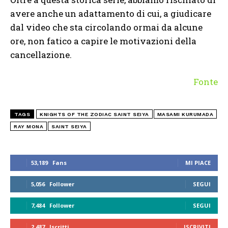
avere anche un adattamento di cui, a giudicare
dal video che sta circolando ormai da alcune
ore, non fatico a capire le motivazioni della
cancellazione.
Fonte
TAGS
KNIGHTS OF THE ZODIAC SAINT SEIYA
MASAMI KURUMADA
RAY MONA
SAINT SEIYA
53,189
Fans
MI PIACE
5,056
Follower
SEGUI
7,484
Follower
SEGUI
2,487
Iscritti
ISCRIVITI