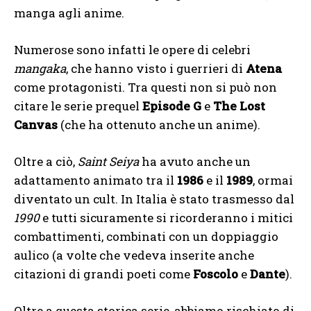
manga agli anime.
Numerose sono infatti le opere di celebri
mangaka
, che hanno visto i guerrieri di
Atena
come protagonisti. Tra questi non si può non
citare le serie prequel
Episode G
e
The Lost
Canvas
(che ha ottenuto anche un anime).
Oltre a ciò,
Saint Seiya
ha avuto anche un
adattamento animato tra il
1986
e il
1989
, ormai
diventato un cult. In Italia è stato trasmesso dal
1990
e tutti sicuramente si ricorderanno i mitici
combattimenti, combinati con un doppiaggio
aulico (a volte che vedeva inserite anche
citazioni di grandi poeti come
Foscolo
e
Dante
).
Oltre a questa storica serie, abbiamo rischiato di