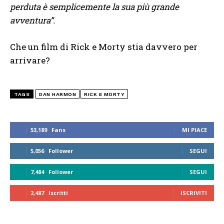
perduta è semplicemente la sua più grande
avventura”.
Che un film di Rick e Morty stia davvero per
arrivare?
TAGS
DAN HARMON
RICK E MORTY
53,189
Fans
MI PIACE
5,056
Follower
SEGUI
7,484
Follower
SEGUI
2,487
Iscritti
ISCRIVITI