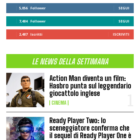
5,056
Follower
SEGUI
7,484
Follower
SEGUI
2,487
Iscritti
ISCRIVITI
LE NEWS DELLA SETTIMANA
Action Man diventa un film:
Hasbro punta sul leggendario
giocattolo inglese
CINEMA
Ready Player Two: lo
sceneggiatore conferma che
il sequel di Ready Player One è