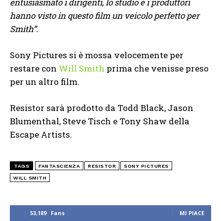
entusiasmato i dirigenti, lo studio e i produttori
hanno visto in questo film un veicolo perfetto per
Smith”.
Sony Pictures si è mossa velocemente per
restare con
Will Smith
prima che venisse preso
per un altro film.
Resistor sarà prodotto da Todd Black, Jason
Blumenthal, Steve Tisch e Tony Shaw della
Escape Artists.
TAGS
FANTASCIENZA
RESISTOR
SONY PICTURES
WILL SMITH
53,189
Fans
MI PIACE