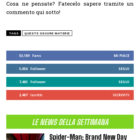
Cosa ne pensate? Fatecelo sapere tramite un
commento qui sotto!
TAGS
QUESTE OSCURE MATERIE
53,189
Fans
MI PIACE
5,056
Follower
SEGUI
7,483
Follower
SEGUI
2,487
Iscritti
ISCRIVITI
LE NEWS DELLA SETTIMANA
Spider-Man: Brand New Day