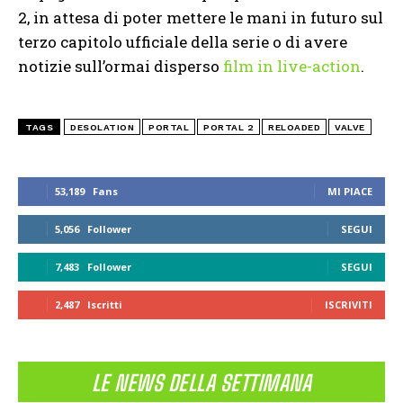
2, in attesa di poter mettere le mani in futuro sul
terzo capitolo ufficiale della serie o di avere
notizie sull’ormai disperso
film in live-action
.
TAGS
DESOLATION
PORTAL
PORTAL 2
RELOADED
VALVE
53,189
Fans
MI PIACE
5,056
Follower
SEGUI
7,483
Follower
SEGUI
2,487
Iscritti
ISCRIVITI
LE NEWS DELLA SETTIMANA