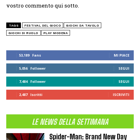
vostro commento qui sotto.
TAGS
FESTIVAL DEL GIOCO
GIOCHI DA TAVOLO
GIOCHI DI RUOLO
PLAY MODENA
53,189
Fans
MI PIACE
5,056
Follower
SEGUI
7,484
Follower
SEGUI
2,487
Iscritti
ISCRIVITI
LE NEWS DELLA SETTIMANA
Spider-Man: Brand New Day