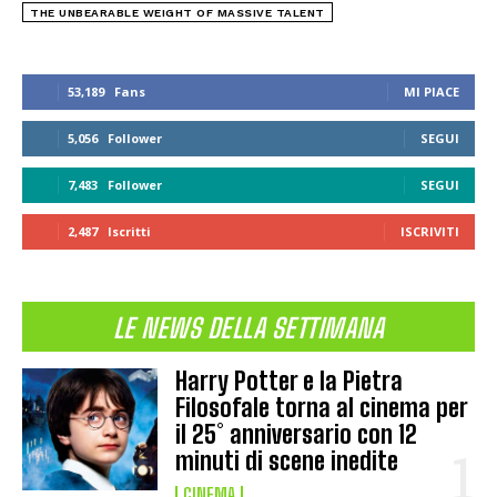
THE UNBEARABLE WEIGHT OF MASSIVE TALENT
53,189
Fans
MI PIACE
5,056
Follower
SEGUI
7,483
Follower
SEGUI
2,487
Iscritti
ISCRIVITI
LE NEWS DELLA SETTIMANA
Harry Potter e la Pietra
Filosofale torna al cinema per
il 25° anniversario con 12
minuti di scene inedite
CINEMA