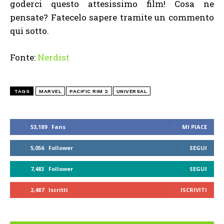
goderci questo attesissimo film! Cosa ne
pensate? Fatecelo sapere tramite un commento
qui sotto.
Fonte:
Nerdist
TAGS
MARVEL
PACIFIC RIM 2
UNIVERSAL
53,189
Fans
MI PIACE
5,056
Follower
SEGUI
7,483
Follower
SEGUI
2,487
Iscritti
ISCRIVITI