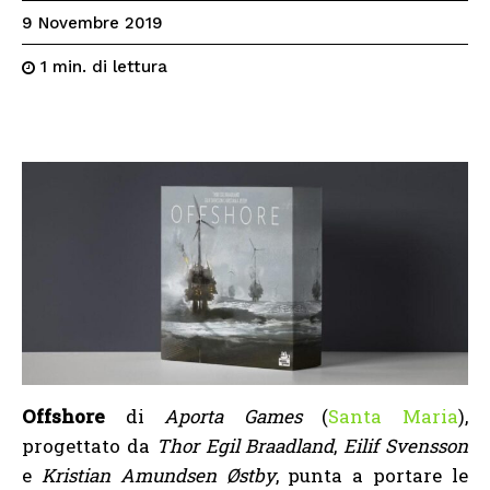
9 Novembre 2019
di lettura
1
min.
Offshore
di
Aporta Games
(
Santa Maria
),
progettato da
Thor Egil Braadland
,
Eilif Svensson
e
Kristian Amundsen Østby
, punta a portare le