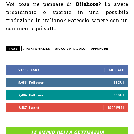
Voi cosa ne pensate di
Offshore
? Lo avete
preordinato o sperate in una possibile
traduzione in italiano? Fatecelo sapere con un
commento qui sotto.
TAGS
APORTA GAMES
GIOCO DA TAVOLO
OFFSHORE
53,189
Fans
MI PIACE
5,056
Follower
SEGUI
7,484
Follower
SEGUI
2,487
Iscritti
ISCRIVITI
LE NEWS DELLA SETTIMANA